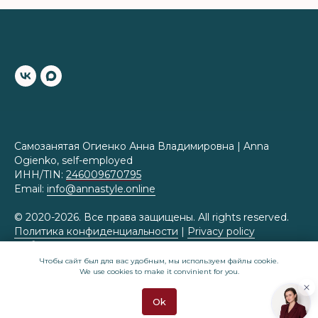
Самозанятая Огиенко Анна Владимировна | Anna
Ogienko, self-employed
ИНН/TIN:
246009670795
Email:
info@annastyle.online
© 2020-2026. Все права защищены. All rights reserved.
Политика конфиденциальности
|
Privacy policy
Публичная оферта
|
Public offer
Чтобы сайт был для вас удобным, мы используем файлы cookie.
We use cookies to make it convinient for you.
Приказ Роскомнадзора № 430 от 07.07.2025 о
внесении в реестр операторов персональных данных
Ok