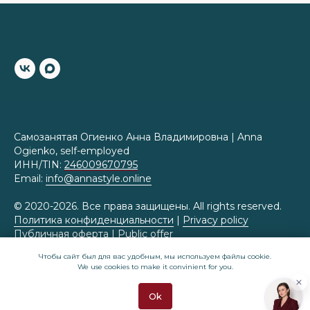
Самозанятая Огиенко Анна Владимировна | Anna
Ogienko, self-employed
ИНН/TIN:
246009670795
Email:
info@annastyle.online
© 2020-2026. Все права защищены. All rights reserved.
Политика конфиденциальности
|
Privacy policy
Публичная оферта
|
Public offer
Чтобы сайт был для вас удобным, мы используем файлы cookie.
Приказ Роскомнадзора № 430 от 07.07.2025 о
We use cookies to make it convinient for you.
внесении в реестр операторов персональных данных
Ok