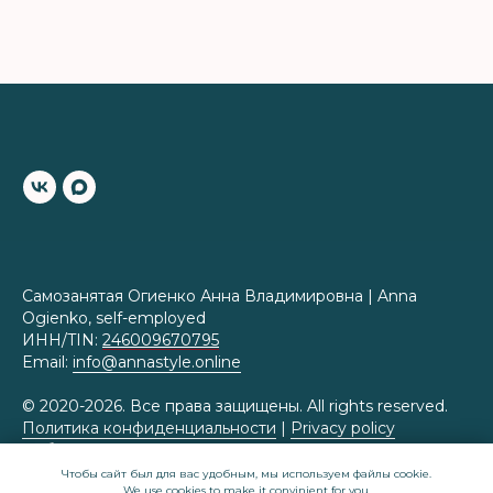
Самозанятая Огиенко Анна Владимировна | Anna
Ogienko, self-employed
ИНН/TIN:
246009670795
Email:
info@annastyle.online
© 2020-2026. Все права защищены. All rights reserved.
Политика конфиденциальности
|
Privacy policy
Публичная оферта
|
Public offer
Чтобы сайт был для вас удобным, мы используем файлы cookie.
We use cookies to make it convinient for you.