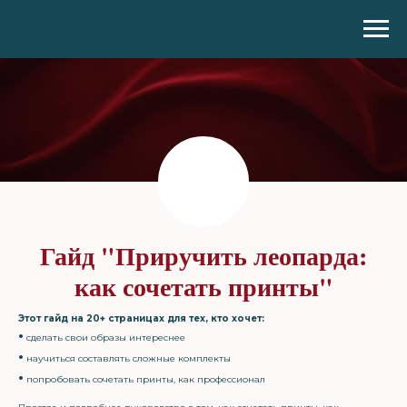
Гайд "Приручить леопарда:
как сочетать принты"
Этот гайд на 20+ страницах для тех, кто хочет:
•
сделать свои образы интереснее
•
научиться составлять сложные комплекты
•
попробовать сочетать принты, как профессионал