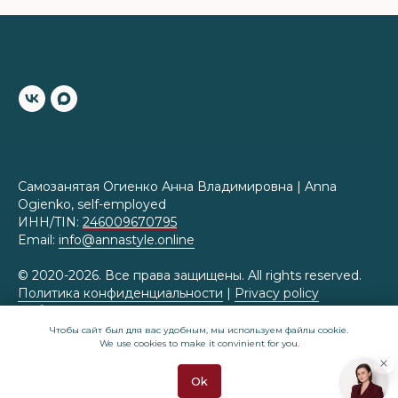
Самозанятая Огиенко Анна Владимировна | Anna
Ogienko, self-employed
ИНН/TIN:
246009670795
Email:
info@annastyle.online
© 2020-2026. Все права защищены. All rights reserved.
Политика конфиденциальности
|
Privacy policy
Публичная оферта
|
Public offer
Чтобы сайт был для вас удобным, мы используем файлы cookie.
We use cookies to make it convinient for you.
Приказ Роскомнадзора № 430 от 07.07.2025 о
внесении в реестр операторов персональных данных
Ok