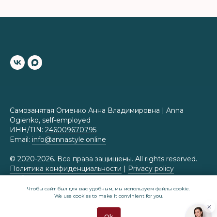
Самозанятая Огиенко Анна Владимировна | Anna
Ogienko, self-employed
ИНН/TIN:
246009670795
Email:
info@annastyle.online
© 2020-2026. Все права защищены. All rights reserved.
Политика конфиденциальности
|
Privacy policy
Публичная оферта
|
Public offer
Чтобы сайт был для вас удобным, мы используем файлы cookie.
We use cookies to make it convinient for you.
Приказ Роскомнадзора № 430 от 07.07.2025 о
внесении в реестр операторов персональных данных
Ok