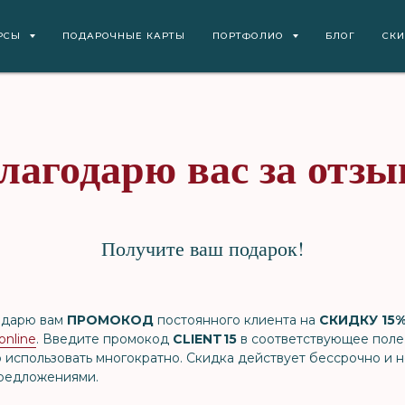
РСЫ
ПОДАРОЧНЫЕ КАРТЫ
ПОРТФОЛИО
БЛОГ
СК
лагодарю вас за отзы
Получите ваш подарок!
я дарю вам
ПРОМОКОД
постоянного клиента на
СКИДКУ 15
online
. Введите промокод
CLIENT15
в
соответствующее поле
о использовать многократно. Скидка действует бессрочно и 
предложениями.