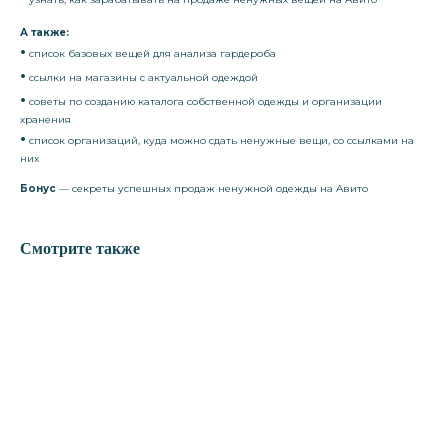
А также:
•
список базовых вещей для анализа гардероба
•
ссылки на магазины с актуальной одеждой
•
советы по созданию каталога собственной одежды и организации
хранения
•
список организаций, куда можно сдать ненужные вещи, со ссылками на
них
Бонус
— секреты успешных продаж ненужной одежды на Авито
Смотрите также