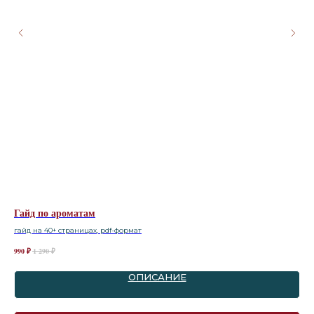
Гайд по ароматам
Га
гайд на 40+ страницах, pdf-формат
гай
990
₽
1 290
₽
990
ОПИСАНИЕ