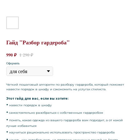
Гайд "Разбор гардероба"
990
₽
1 290
₽
Оформить
Четкий пошаговый алгоритм по разбору гардероба, который поможет
навести порядок в шкафу и сэкономить на услугах стилиста.
Этот гайд для вас, если вы хотите:
•
навести порядок в шкафу
•
самостоятельно разобраться с собственным гардеробом
•
понять, какая одежда из вашего гардероба вам подходит, а от какой
лучше избавиться
•
научиться рационально использовать пространство гардероба
•
узнать, как зарабатывать на продаже ненужных вещей на Авито