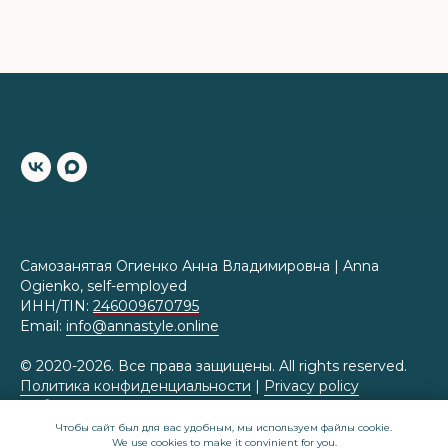
Самозанятая Огиенко Анна Владимировна | Anna
Ogienko, self-employed
ИНН/TIN:
246009670795
Email:
info@annastyle.online
© 2020-2026. Все права защищены. All rights reserved.
Политика конфиденциальности
|
Privacy policy
Публичная оферта
|
Public offer
Чтобы сайт был для вас удобным, мы используем файлы cookie.
We use cookies to make it convinient for you.
Приказ Роскомнадзора № 430 от 07.07.2025 о