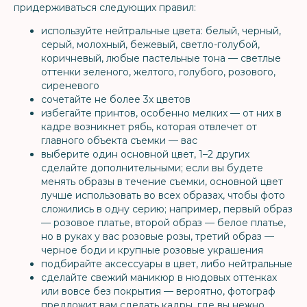
придерживаться следующих правил:
используйте нейтральные цвета: белый, черный,
серый, молоxный, бежевый, светло-голубой,
коричневый, любые пастельные тона — светлые
оттенки зеленого, желтого, голубого, розового,
сиреневого
сочетайте не более 3х цветов
избегайте принтов, особенно мелких — от них в
кадре возникнет рябь, которая отвлечет от
главного объекта съемки — вас
выберите один основной цвет, 1–2 других
сделайте дополнительными; если вы будете
менять образы в течение съемки, основной цвет
лучше использовать во всех образах, чтобы фото
сложились в одну серию; например, первый образ
— розовое платье, второй образ — белое платье,
но в руках у вас розовые розы, третий образ —
черное боди и крупные розовые украшения
подбирайте аксессуары в цвет, либо нейтральные
сделайте свежий маникюр в нюдовых оттенках
или вовсе без покрытия — вероятно, фотограф
предложит вам сделать кадры, где вы нежно