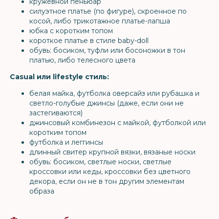
кружевной пеньюар
силуэтное платье (по фигуре), скроенное по
косой, либо трикотажное платье-лапша
юбка с коротким топом
короткое платье в стиле baby-doll
обувь: босиком, туфли или босоножки в тон
платью, либо телесного цвета
Casual или lifestyle стиль:
белая майка, футболка оверсайз или рубашка и
светло-голубые джинсы (даже, если они не
застегиваются)
джинсовый комбинезон с майкой, футболкой или
коротким топом
футболка и леггинсы
длинный свитер крупной вязки, вязаные носки
обувь: босиком, светлые носки, светлые
кроссовки или кеды, кроссовки без цветного
декора, если он не в тон другим элементам
образа