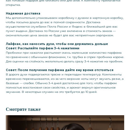
как готовый подарок для близкого или для себя. К комплекту прилагается
открытка.
Надежная доставка
Мы дополнительно упаковываем коробочку с духами в картонную коробку,
чтобы посылка дошла до вас в полной сохранности. Доставка
осуществляется службами Почта России и Яндекс в ближайший для вас
пункт выдачи. Доставка по России уже включена в стоимость заказа —
окончательная цена заказа не будет для вас неприятным сюрпризом.
Лайфхак, как наносить духи, чтобы они держались дольше
Совет: Распыляйте парфюм 3–4 нажатиями
Пробники при нажатии распыляют очень маленькое количество парфюма
по сравнению с обычными флаконами, т.к. трубка в спрее пробника короче.
Для оценки на стойкость желательно делать сразу 3–4 нажатия на пробник.
Совет: После получения парфюма дайте ему время отстояться
В дороге духи подвергаются тряске и перепадам температур. Компоненты
временно перемешиваются, из-за чего верхние ноты могут звучать резче, а
базовые — слабее. Обычно 3–4 дней достаточно для того, чтобы парфюм
полностью восстановил свои свойства, и аромат вернул оригинальное
звучание. В некоторых случаях на это требуется до 10 дней.
Смотрите также