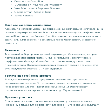
Creed Acqua Fiorentina
L'Occitane en Provence Cherry Blossom
Yves Saint Laurent Supreme Bouquet
Giorgio Armani Acqua di Gioia
Vertus Narcos'is
Высокое качество компонентов
Ароматы по мотивам указанных парфюмерных композиций изготовлены на
основе концентратов высочайшего качества производства парфюмерных
домов Франции и Швейцарии. Это обеспечивает максимальное сходство с
оригинальными версиями ароматов, а также безопасность и высокую
стойкость.
Безопасность
Тщательный отбор производителей гарантирует безопасность, которая
подтверждается сертификатами. Мы не используем синтетические
парфюмерные базы для более быстрого созревания духов — только
пищевой этанол. Процесс изготовления занимает больше времени, зато
духи получаются безопасными для здоровья.
Увеличенная стойкость аромата
В каждом нашем флаконе содержится повышенное содержание
ароматических веществ. Это позволяет дольше держаться ароматам на
коже и одежде. Стеклянный флакон объемом 2 мл обеспечивает
сохранность всех нот аромата и содержит до 50 распылений.
Приятная упаковка
Стеклянные флаконы с распылителем надежно упакованы в крафт-
коробочку с тишью для сохранности флаконов — упаковка уже выглядит