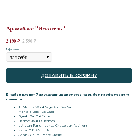
Аромабокс "Искатель"
2 190
₽
2 590
₽
Оформить
ДОБАВИТЬ В КОРЗИНУ
В набор входят 7 из указанных ароматов на выбор парфюмерного
стилиста:
Jo Malone Wood Sage And Sea Salt
Montale Soleil De Capri
Byredo Bal D'Afrique
Hermes Jour D'Hermes
L'Artisan Parfumeur La Chasse aux Papillons
Kenzo 7:15 AM in Bali
Annick Goutal Petite Cherie