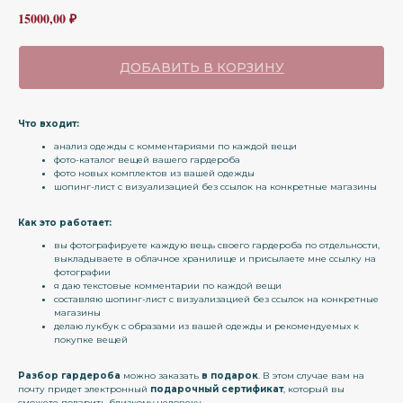
15000,00
₽
ДОБАВИТЬ В КОРЗИНУ
Что входит:
анализ одежды с комментариями по каждой вещи
фото-каталог вещей вашего гардероба
фото новых комплектов из вашей одежды
шопинг-лист с визуализацией без ссылок на конкретные магазины
Как это работает:
вы фотографируете каждую вещь своего гардероба по отдельности,
выкладываете в облачное хранилище и присылаете мне ссылку на
фотографии
я даю текстовые комментарии по каждой вещи
составляю шопинг-лист с визуализацией без ссылок на конкретные
магазины
делаю лукбук с образами из вашей одежды и рекомендуемых к
покупке вещей
Разбор гардероба
можно заказать
в подарок
. В этом случае вам на
почту придет электронный
подарочный сертификат
, который вы
сможете подарить близкому человеку.