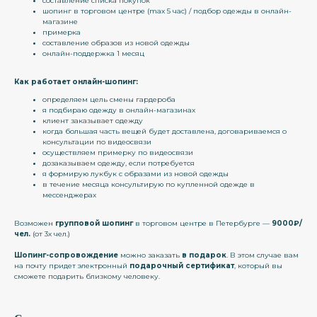
составление списка покупок
шопинг в торговом центре (max 5 час) / подбор одежды в онлайн-
магазине
примерка
составление образов из новой одежды
онлайн-поддержка 1 месяц
Как работает онлайн-шопинг:
определяем цель смены гардероба
я подбираю одежду в онлайн-магазинах
клиент заказывает одежду
когда большая часть вещей будет доставлена, договариваемся о
консультации по видеосвязи
осуществляем примерку по видеосвязи
дозаказываем одежду, если потребуется
я формирую лукбук с образами из новой одежды
в течение месяца консультирую по купленной одежде в
мессенджерах
Возможен
групповой шопинг
в торговом центре в Петербурге —
9000₽/
чел.
(от 3х чел.)
Шопинг-сопровождение
можно заказать
в подарок
. В этом случае вам
на почту придет электронный
подарочный сертификат
, который вы
сможете подарить близкому человеку.