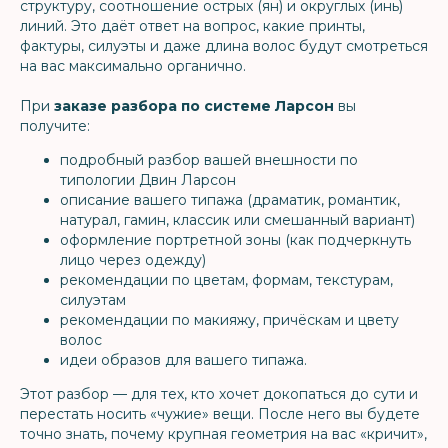
структуру, соотношение острых (ян) и округлых (инь)
линий. Это даёт ответ на вопрос, какие принты,
фактуры, силуэты и даже длина волос будут смотреться
на вас максимально органично.
При
заказе разбора по системе Ларсон
вы
получите:
подробный разбор вашей внешности по
типологии Двин Ларсон
описание вашего типажа (драматик, романтик,
натурал, гамин, классик или смешанный вариант)
оформление портретной зоны (как подчеркнуть
лицо через одежду)
рекомендации по цветам, формам, текстурам,
силуэтам
рекомендации по макияжу, причёскам и цвету
волос
идеи образов для вашего типажа.
Этот разбор — для тех, кто хочет докопаться до сути и
перестать носить «чужие» вещи. После него вы будете
точно знать, почему крупная геометрия на вас «кричит»,