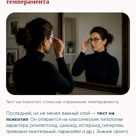
темперамента
Тест на психотип: стиль как отражение темперамента
Последний, но не менее важный слой —
тест на
психотип
. Он опирается на классические типологии
характера (эпилептоид, шизоид, истероид, гипертим,
тревожно-мнительный, паранойял и др.). Знание своего