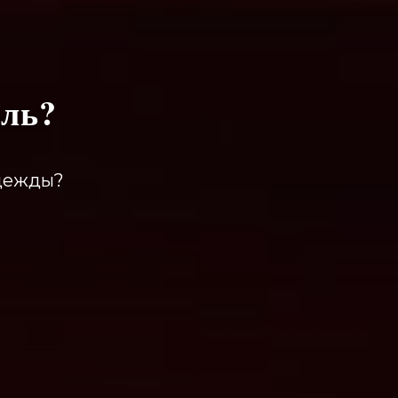
иль?
одежды?